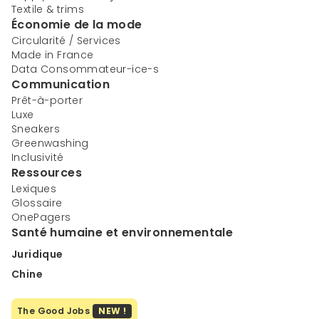
Textile & trims
Économie de la mode
Circularité / Services
Made in France
Data Consommateur-ice-s
Communication
Prêt-à-porter
Luxe
Sneakers
Greenwashing
Inclusivité
Ressources
Lexiques
Glossaire
OnePagers
Santé humaine et environnementale
Juridique
Chine
The Good Jobs
NEW !