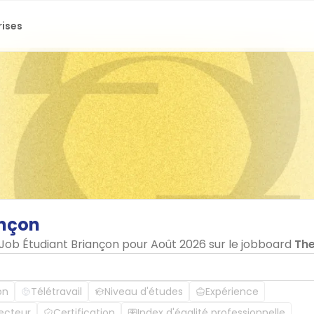
rises
ançon
 Job Étudiant Briançon pour Août 2026 sur le jobboard
Th
on
Télétravail
Niveau d'études
Expérience
ecteur
Certification
Index d'égalité professionnelle