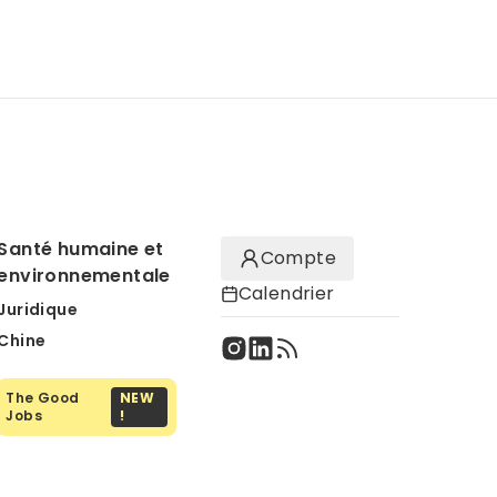
Santé humaine et
Compte
environnementale
Calendrier
Juridique
Chine
The Good
NEW
Jobs
!