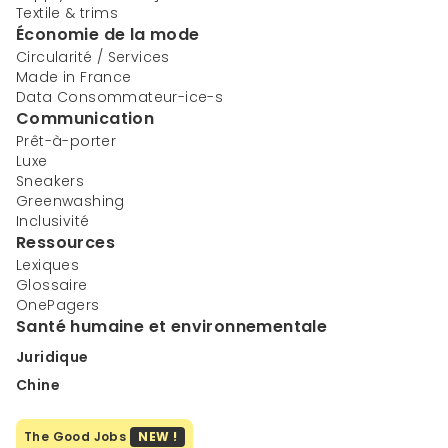
Textile & trims
Économie de la mode
Circularité / Services
Made in France
Data Consommateur-ice-s
Communication
Prêt-à-porter
Luxe
Sneakers
Greenwashing
Inclusivité
Ressources
Lexiques
Glossaire
OnePagers
Santé humaine et environnementale
Juridique
Chine
The Good Jobs
NEW !