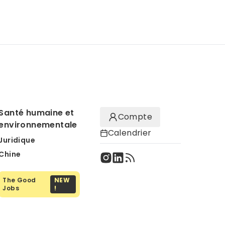
Santé humaine et
Compte
environnementale
Calendrier
Juridique
Chine
The Good
NEW
Jobs
!