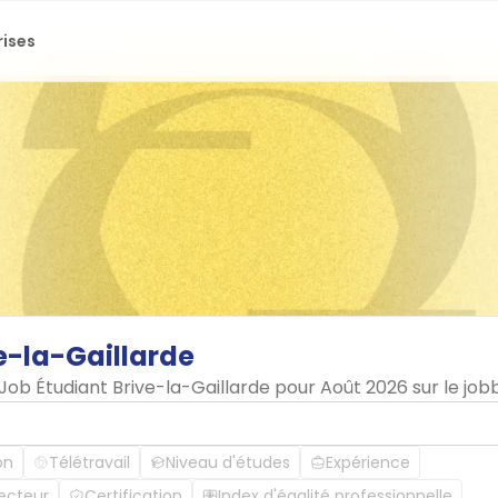
rises
e-la-Gaillarde
 Job Étudiant Brive-la-Gaillarde pour Août 2026 sur le jo
on
Télétravail
Niveau d'études
Expérience
ecteur
Certification
Index d'égalité professionnelle