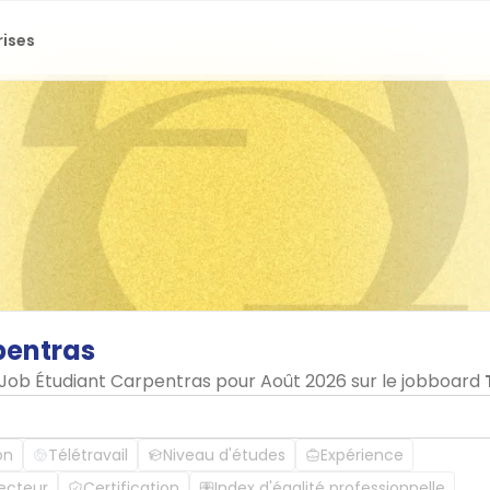
rises
pentras
n Job Étudiant Carpentras pour Août 2026 sur le jobboard
on
Télétravail
Niveau d'études
Expérience
ecteur
Certification
Index d'égalité professionnelle