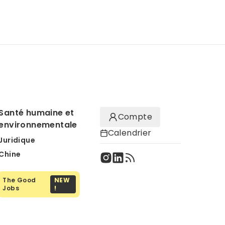
Santé humaine et
Compte
environnementale
Calendrier
Juridique
Chine
The Good
NEW
Jobs
!