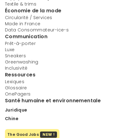
Textile & trims
Économie de la mode
Circularité / Services
Made in France
Data Consommateur-ice-s
Communication
Prêt-à-porter
Luxe
Sneakers
Greenwashing
Inclusivité
Ressources
Lexiques
Glossaire
OnePagers
Santé humaine et environnementale
Juridique
Chine
The Good Jobs
NEW !