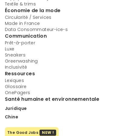
Textile & trims
Économie de la mode
Circularité / Services
Made in France
Data Consommateur-ice-s
Communication
Prêt-à-porter
Luxe
Sneakers
Greenwashing
Inclusivité
Ressources
Lexiques
Glossaire
OnePagers
Santé humaine et environnementale
Juridique
Chine
The Good Jobs
NEW !