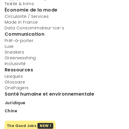
Textile & trims
Économie de la mode
Circularité / Services
Made in France
Data Consommateur-ice-s
Communication
Prêt-à-porter
Luxe
Sneakers
Greenwashing
Inclusivité
Ressources
Lexiques
Glossaire
OnePagers
Santé humaine et environnementale
Juridique
Chine
The Good Jobs
NEW !