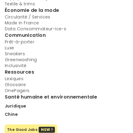
Textile & trims
Économie de la mode
Circularité / Services
Made in France
Data Consommateur-ice-s
Communication
Prêt-à-porter
Luxe
Sneakers
Greenwashing
Inclusivité
Ressources
Lexiques
Glossaire
OnePagers
Santé humaine et environnementale
Juridique
Chine
The Good Jobs
NEW !