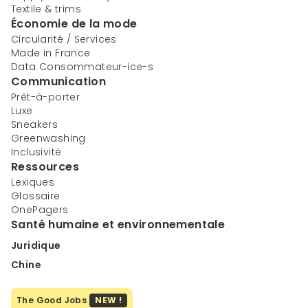
Textile & trims
Économie de la mode
Circularité / Services
Made in France
Data Consommateur-ice-s
Communication
Prêt-à-porter
Luxe
Sneakers
Greenwashing
Inclusivité
Ressources
Lexiques
Glossaire
OnePagers
Santé humaine et environnementale
Juridique
Chine
The Good Jobs
NEW !