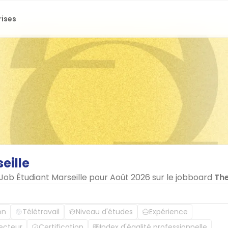
rises
eille
 Job Étudiant Marseille pour Août 2026 sur le jobboard
Th
on
Télétravail
Niveau d'études
Expérience
ecteur
Certification
Index d'égalité professionnelle