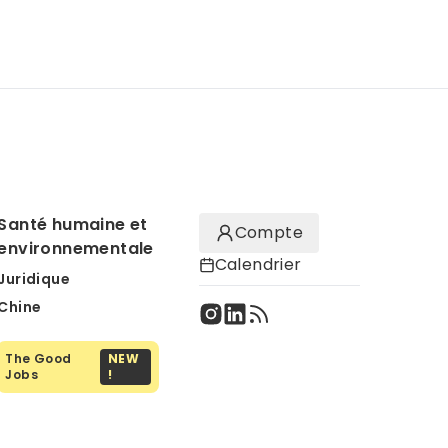
Santé humaine et
Compte
environnementale
Calendrier
Juridique
Chine
The Good
NEW
Jobs
!