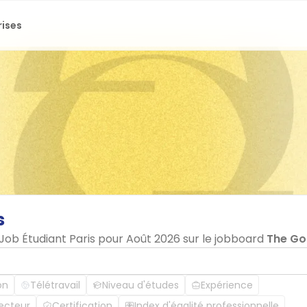
rises
s
 Job Étudiant Paris pour Août 2026 sur le jobboard
The G
on
Télétravail
Niveau d'études
Expérience
ecteur
Certification
Index d'égalité professionnelle