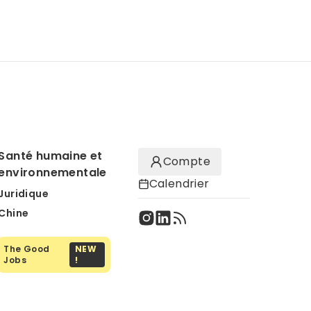
Santé humaine et
Compte
environnementale
Calendrier
Juridique
Chine
The Good
NEW
Jobs
!