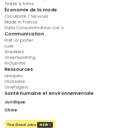
Textile & trims
Économie de la mode
Circularité / Services
Made in France
Data Consommateur-ice-s
Communication
Prêt-à-porter
Luxe
Sneakers
Greenwashing
Inclusivité
Ressources
Lexiques
Glossaire
OnePagers
Santé humaine et environnementale
Juridique
Chine
The Good Jobs
NEW !