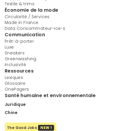
Textile & trims
Économie de la mode
Circularité / Services
Made in France
Data Consommateur-ice-s
Communication
Prêt-à-porter
Luxe
Sneakers
Greenwashing
Inclusivité
Ressources
Lexiques
Glossaire
OnePagers
Santé humaine et environnementale
Juridique
Chine
The Good Jobs
NEW !