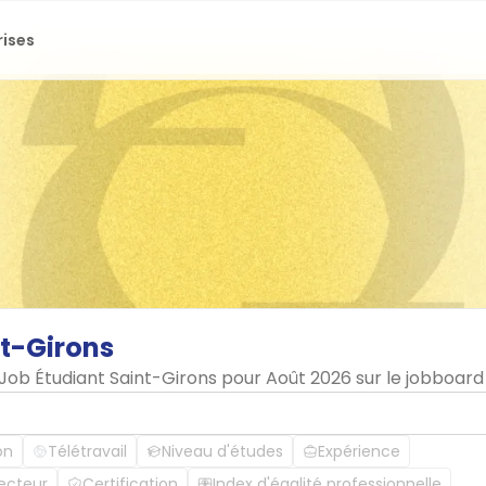
rises
t-Girons
 Job Étudiant Saint-Girons pour Août 2026 sur le jobboar
on
Télétravail
Niveau d'études
Expérience
ecteur
Certification
Index d'égalité professionnelle