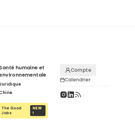
Santé humaine et
Compte
environnementale
Calendrier
Juridique
Chine
The Good
NEW
Jobs
!