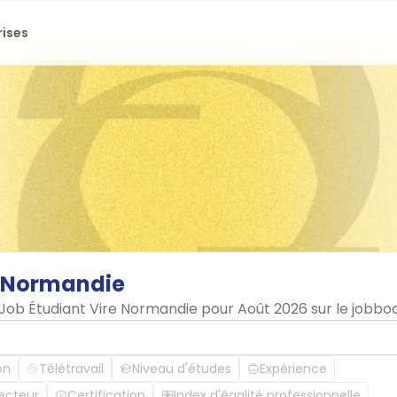
rises
Normandie
n Job Étudiant Vire Normandie pour Août 2026 sur le jobb
on
Télétravail
Niveau d'études
Expérience
ecteur
Certification
Index d'égalité professionnelle