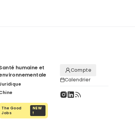
Santé humaine et
Compte
environnementale
Calendrier
Juridique
Chine
The Good
NEW
Jobs
!