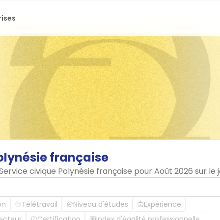
rises
olynésie
française
 Service civique Polynésie française pour Août 2026 sur l
on
Télétravail
Niveau d'études
Expérience
ecteur
Certification
Index d'égalité professionnelle