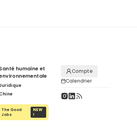
Santé humaine et
Compte
environnementale
Calendrier
Juridique
Chine
The Good
NEW
Jobs
!