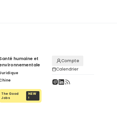
Santé humaine et
Compte
environnementale
Calendrier
Juridique
Chine
The Good
NEW
Jobs
!