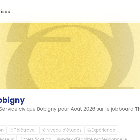
rises
obigny
 Service civique Bobigny pour Août 2026 sur le jobboard
T
on
Télétravail
Niveau d'études
Expérience
ecteur
Certification
Index d'égalité professionnelle