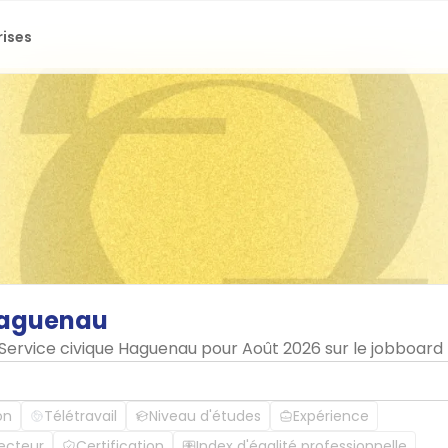
rises
aguenau
n Service civique Haguenau pour Août 2026 sur le jobboard
on
Télétravail
Niveau d'études
Expérience
ecteur
Certification
Index d'égalité professionnelle