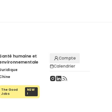
Santé humaine et
Compte
environnementale
Calendrier
Juridique
Chine
The Good
NEW
Jobs
!