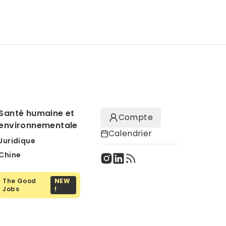
Santé humaine et
Compte
environnementale
Calendrier
Juridique
Chine
The Good
NEW
Jobs
!