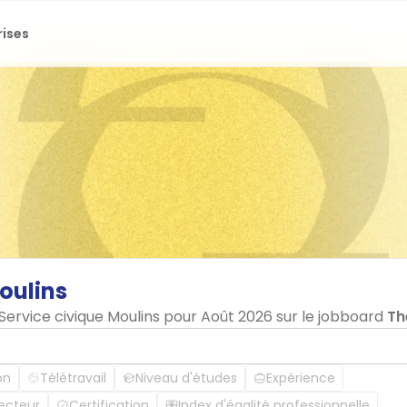
rises
oulins
 Service civique Moulins pour Août 2026 sur le jobboard
Th
on
Télétravail
Niveau d'études
Expérience
ecteur
Certification
Index d'égalité professionnelle