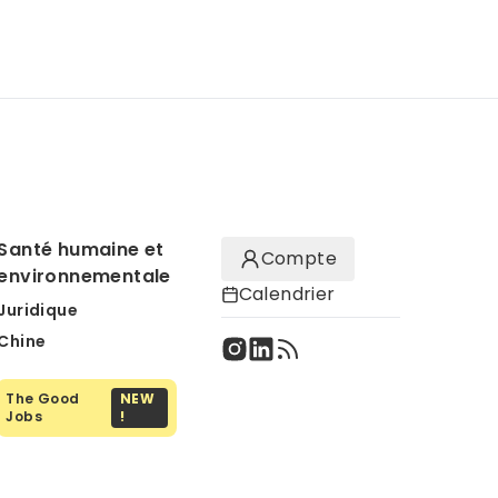
Santé humaine et
Compte
environnementale
Calendrier
Juridique
Chine
The Good
NEW
Jobs
!