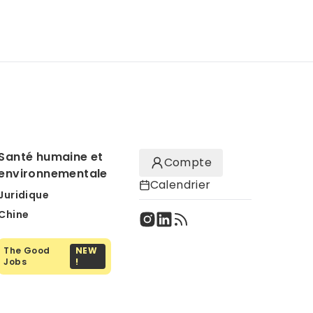
Santé humaine et
Compte
environnementale
Calendrier
Juridique
Chine
The Good
NEW
Jobs
!