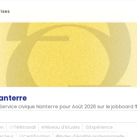
rises
anterre
 Service civique Nanterre pour Août 2026 sur le jobboard
on
Télétravail
Niveau d'études
Expérience
ecteur
Certification
Index d'égalité professionnelle