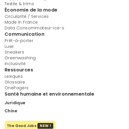
Textile & trims
Économie de la mode
Circularité / Services
Made in France
Data Consommateur-ice-s
Communication
Prêt-à-porter
Luxe
Sneakers
Greenwashing
Inclusivité
Ressources
Lexiques
Glossaire
OnePagers
Santé humaine et environnementale
Juridique
Chine
The Good Jobs
NEW !