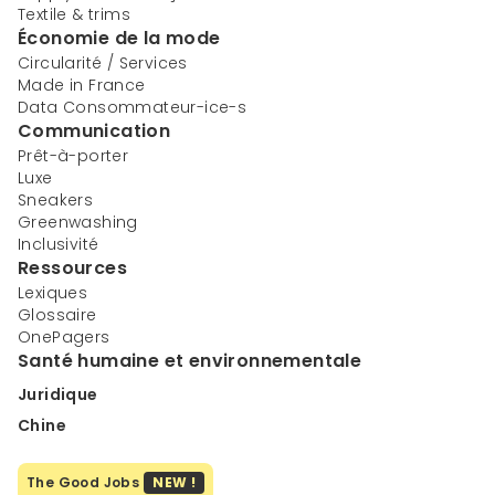
Textile & trims
Économie de la mode
Circularité / Services
Made in France
Data Consommateur-ice-s
Communication
Prêt-à-porter
Luxe
Sneakers
Greenwashing
Inclusivité
Ressources
Lexiques
Glossaire
OnePagers
Santé humaine et environnementale
Juridique
Chine
The Good Jobs
NEW !