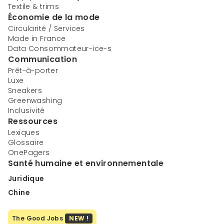
Textile & trims
Économie de la mode
Circularité / Services
Made in France
Data Consommateur-ice-s
Communication
Prêt-à-porter
Luxe
Sneakers
Greenwashing
Inclusivité
Ressources
Lexiques
Glossaire
OnePagers
Santé humaine et environnementale
Juridique
Chine
The Good Jobs
NEW !