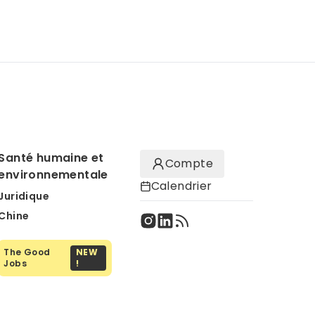
Santé humaine et
Compte
environnementale
Calendrier
Juridique
Chine
The Good
NEW
Jobs
!