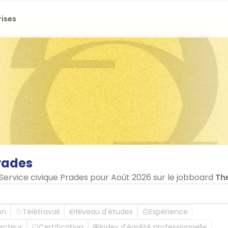
rises
rades
 Service civique Prades pour Août 2026 sur le jobboard
Th
on
Télétravail
Niveau d'études
Expérience
ecteur
Certification
Index d'égalité professionnelle