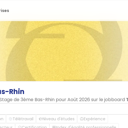
rises
as-Rhin
n Stage de 3ème Bas-Rhin pour Août 2026 sur le jobboard
on
Télétravail
Niveau d'études
Expérience
ecteur
Certification
Index d'égalité professionnelle