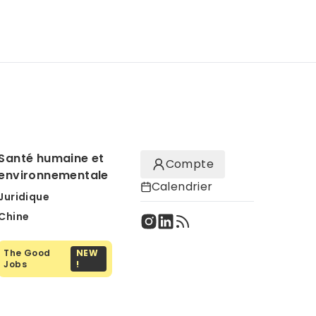
Santé humaine et
Compte
environnementale
Calendrier
Juridique
Chine
The Good
NEW
Jobs
!