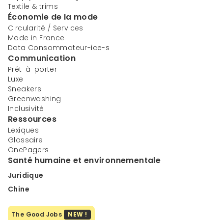
Textile & trims
Économie de la mode
Circularité / Services
Made in France
Data Consommateur-ice-s
Communication
Prêt-à-porter
Luxe
Sneakers
Greenwashing
Inclusivité
Ressources
Lexiques
Glossaire
OnePagers
Santé humaine et environnementale
Juridique
Chine
The Good Jobs
NEW !