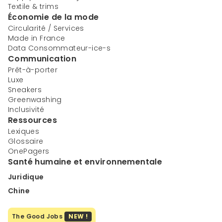
Textile & trims
Économie de la mode
Circularité / Services
Made in France
Data Consommateur-ice-s
Communication
Prêt-à-porter
Luxe
Sneakers
Greenwashing
Inclusivité
Ressources
Lexiques
Glossaire
OnePagers
Santé humaine et environnementale
Juridique
Chine
The Good Jobs
NEW !