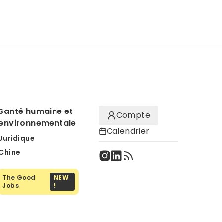
Santé humaine et
Compte
environnementale
Calendrier
Juridique
Chine
The Good
NEW
Jobs
!