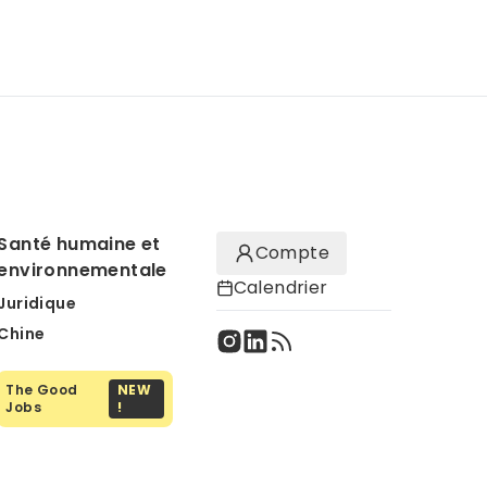
Santé humaine et
Compte
environnementale
Calendrier
Juridique
Chine
The Good
NEW
Jobs
!