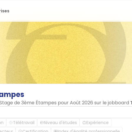
rises
tampes
en Stage de 3ème Étampes pour Août 2026 sur le jobboard
on
Télétravail
Niveau d'études
Expérience
ecteur
Certification
Index d'égalité professionnelle