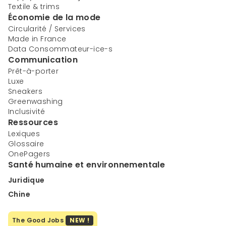
Textile & trims
Économie de la mode
Circularité / Services
Made in France
Data Consommateur-ice-s
Communication
Prêt-à-porter
Luxe
Sneakers
Greenwashing
Inclusivité
Ressources
Lexiques
Glossaire
OnePagers
Santé humaine et environnementale
Juridique
Chine
The Good Jobs
NEW !