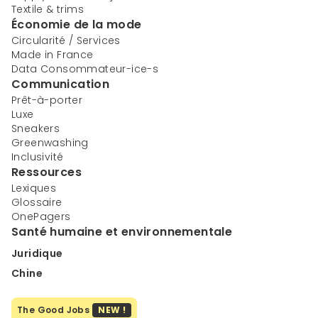
Textile & trims
Économie de la mode
Circularité / Services
Made in France
Data Consommateur-ice-s
Communication
Prêt-à-porter
Luxe
Sneakers
Greenwashing
Inclusivité
Ressources
Lexiques
Glossaire
OnePagers
Santé humaine et environnementale
Juridique
Chine
The Good Jobs
NEW !