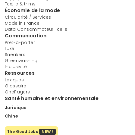
Textile & trims
Économie de la mode
Circularité / Services
Made in France
Data Consommateur-ice-s
Communication
Prêt-à-porter
Luxe
Sneakers
Greenwashing
Inclusivité
Ressources
Lexiques
Glossaire
OnePagers
Santé humaine et environnementale
Juridique
Chine
The Good Jobs
NEW !