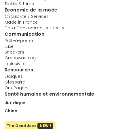
Textile & trims
Économie de la mode
Circularité / Services
Made in France
Data Consommateur-ice-s
Communication
Prêt-à-porter
Luxe
Sneakers
Greenwashing
Inclusivité
Ressources
Lexiques
Glossaire
OnePagers
Santé humaine et environnementale
Juridique
Chine
The Good Jobs
NEW !