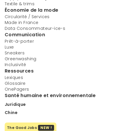
Textile & trims
Économie de la mode
Circularité / Services
Made in France
Data Consommateur-ice-s
Communication
Prêt-à-porter
Luxe
Sneakers
Greenwashing
Inclusivité
Ressources
Lexiques
Glossaire
OnePagers
Santé humaine et environnementale
Juridique
Chine
The Good Jobs
NEW !