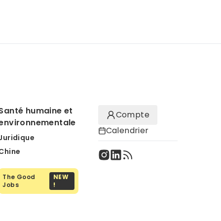
Santé humaine et
Compte
environnementale
Calendrier
Juridique
Chine
The Good
NEW
Jobs
!