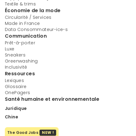
Textile & trims
Économie de la mode
Circularité / Services
Made in France
Data Consommateur-ice-s
Communication
Prêt-à-porter
Luxe
Sneakers
Greenwashing
Inclusivité
Ressources
Lexiques
Glossaire
OnePagers
Santé humaine et environnementale
Juridique
Chine
The Good Jobs
NEW !