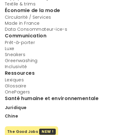
Textile & trims
Économie de la mode
Circularité / Services
Made in France
Data Consommateur-ice-s
Communication
Prêt-à-porter
Luxe
Sneakers
Greenwashing
Inclusivité
Ressources
Lexiques
Glossaire
OnePagers
Santé humaine et environnementale
Juridique
Chine
The Good Jobs
NEW !