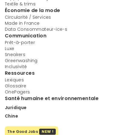
Textile & trims
Économie de la mode
Circularité / Services
Made in France
Data Consommateur-ice-s
Communication
Prêt-à-porter
Luxe
Sneakers
Greenwashing
Inclusivité
Ressources
Lexiques
Glossaire
OnePagers
Santé humaine et environnementale
Juridique
Chine
The Good Jobs
NEW !