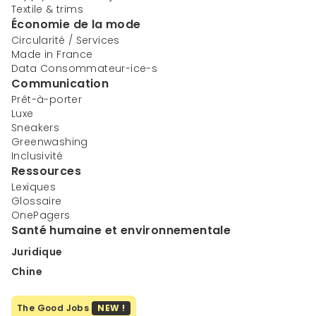
Textile & trims
Économie de la mode
Circularité / Services
Made in France
Data Consommateur-ice-s
Communication
Prêt-à-porter
Luxe
Sneakers
Greenwashing
Inclusivité
Ressources
Lexiques
Glossaire
OnePagers
Santé humaine et environnementale
Juridique
Chine
The Good Jobs
NEW !