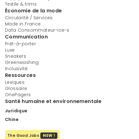
Textile & trims
Économie de la mode
Circularité / Services
Made in France
Data Consommateur-ice-s
Communication
Prêt-à-porter
Luxe
Sneakers
Greenwashing
Inclusivité
Ressources
Lexiques
Glossaire
OnePagers
Santé humaine et environnementale
Juridique
Chine
The Good Jobs
NEW !