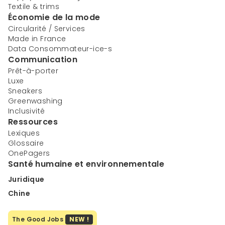
Textile & trims
Économie de la mode
Circularité / Services
Made in France
Data Consommateur-ice-s
Communication
Prêt-à-porter
Luxe
Sneakers
Greenwashing
Inclusivité
Ressources
Lexiques
Glossaire
OnePagers
Santé humaine et environnementale
Juridique
Chine
The Good Jobs
NEW !