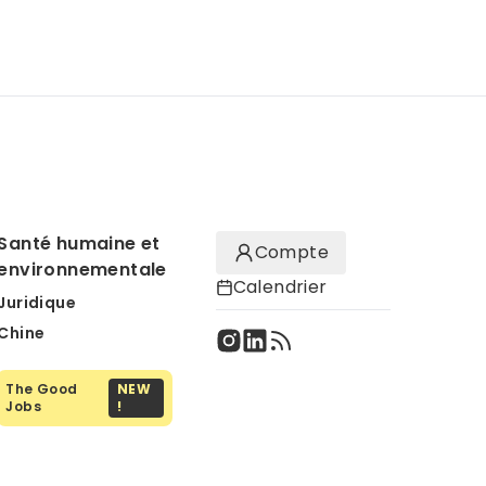
Santé humaine et
Compte
environnementale
Calendrier
Juridique
Chine
The Good
NEW
Jobs
!