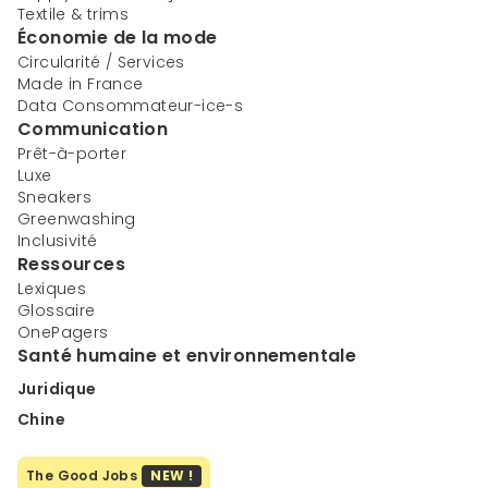
Textile & trims
Économie de la mode
Circularité / Services
Made in France
Data Consommateur-ice-s
Communication
Prêt-à-porter
Luxe
Sneakers
Greenwashing
Inclusivité
Ressources
Lexiques
Glossaire
OnePagers
Santé humaine et environnementale
Juridique
Chine
The Good Jobs
NEW !