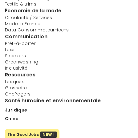
Textile & trims
Économie de la mode
Circularité / Services
Made in France
Data Consommateur-ice-s
Communication
Prêt-à-porter
Luxe
Sneakers
Greenwashing
Inclusivité
Ressources
Lexiques
Glossaire
OnePagers
Santé humaine et environnementale
Juridique
Chine
The Good Jobs
NEW !