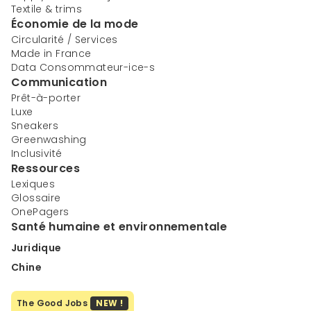
Textile & trims
Économie de la mode
Circularité / Services
Made in France
Data Consommateur-ice-s
Communication
Prêt-à-porter
Luxe
Sneakers
Greenwashing
Inclusivité
Ressources
Lexiques
Glossaire
OnePagers
Santé humaine et environnementale
Juridique
Chine
The Good Jobs
NEW !