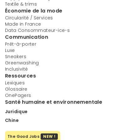
Textile & trims
Économie de la mode
Circularité / Services
Made in France
Data Consommateur-ice-s
Communication
Prêt-à-porter
Luxe
Sneakers
Greenwashing
Inclusivité
Ressources
Lexiques
Glossaire
OnePagers
Santé humaine et environnementale
Juridique
Chine
The Good Jobs
NEW !