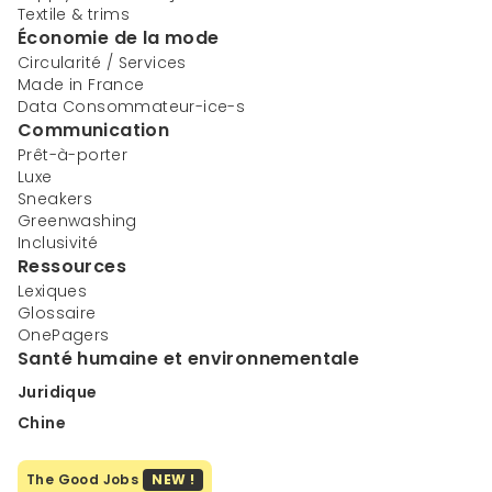
Textile & trims
Économie de la mode
Circularité / Services
Made in France
Data Consommateur-ice-s
Communication
Prêt-à-porter
Luxe
Sneakers
Greenwashing
Inclusivité
Ressources
Lexiques
Glossaire
OnePagers
Santé humaine et environnementale
Juridique
Chine
The Good Jobs
NEW !