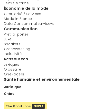
Textile & trims
Économie de la mode
Circularité / Services
Made in France
Data Consommateur-ice-s
Communication
Prêt-à-porter
Luxe
Sneakers
Greenwashing
Inclusivité
Ressources
Lexiques
Glossaire
OnePagers
Santé humaine et environnementale
Juridique
Chine
The Good Jobs
NEW !